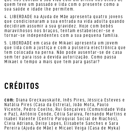
quem teve um passado e lida com o presente como a
sua saúde e idade lhe permitem.
4. LIBERDADE na Ajuda de Mãe apresenta quatro jovens
que condicionaram a sua entrada na vida adulta quando
decidiram assumir a sua gravidez. Hoje com bebés
maravilhosos nos braços, tentam estabelecer-se e
tornar-se independentes com a sua pequena família.
5. LIBERDADE em casa de Mikael apresenta um jovem
que lida com a justiça e com a pulseira electrónica que
tem colocada na perna. Não pode ausentar-se de casa
sem ter para isso a devida autorização. Como passa
Mikael o tempo a mais que tem para gastar?
CRÉDITOS
com:
Diana Greckauskaité, Inês Pires, Jéssica Esteves e
Natália Pires (Casa da Estrela), João Mota, Paulo
Vicente, Pedro Coelho, Rui Gonçalves (Comunidade Vida
e Paz), António Conde, Célia Saraiva, Fernando Martins e
Isabel Valente (Centro Paroquial Social de Riachos),
Cleia Adriana, Deisy Lopes, Elisabete Sanches e Sara
Pereira (Ajuda de Mãe) e Micael Veiga (Casa de Myka)